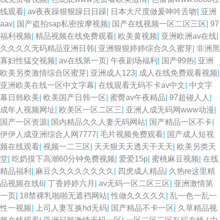
线观看
|
av夜夜躁狠狠躁日日躁
|
日本大尺度做爰呻吟舌吻
|
亚洲
aav
|
国产盗拍sap私密按摩视频
|
国产在线视频一区二区三区
|
97
福利视频
|
精品视频在线免费观看
|
欧美黄视频
|
亚洲欧洲av在线
|
久久久久无码精品亚洲日韩
|
亚洲狠狠婷婷综合久久蜜芽
|
非洲黑
寡妇性猛交视频
|
av在线第一页
|
午夜剧场福利
|
国产99热
|
亚洲
欧美另类激情综合区蜜芽
|
亚洲成人123
|
成人在线免费观看视频
|
亚洲欧美在线一区中文字幕
|
在线观看无码不卡av中文
|
中文字
幕日韩欧美
|
欧美国产日韩一区
|
蜜臀av午夜精品
|
97超碰人人
|
成年人视频网址
|
欧美区一区二区三
|
亚洲人成无码网www动漫
|
国产一区资源
|
国内精品久久人妻无码网站
|
国产精品一区不卡
|
伊伊人成亚洲综合人网7777
|
毛片视频免费观看
|
国产成人短视
频在线观看
|
视频一二三区
|
天天狠天天透天干天天
|
欧美另类天
堂
|
吃奶摸下高潮60分钟免费视频
|
爱爱15p
|
蜜桃麻豆视频
|
在线
精品福利
|
麻豆久久久久久久久久
|
四虎成人精品
|
久热re这里精
品视频在线6
|
丁香婷婷六月
|
av无码一区二区三区
|
亚洲激情第
一页
|
18禁裸乳啪啪无遮裆网站
|
性做久久久久久
|
乱一色一乱一
性一视频
|
上司人妻互换hd无码
|
国产精品不卡一区
|
久草精品视