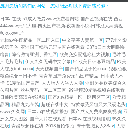
感谢您访问我们的网站，您可能还对以下资源感兴趣：
日本a在线-51成人做爰www免费看网站-国产区视频在线-西西
444www无码大胆-四虎国产视频-夜夜撸小说-日韩成人高清视
频-xxxx毛片
尤物av午夜精品一区二区入口
|
中文字幕人妻第一区
|
777米奇影
视第四色
|
亚洲国产精品无码专区在线观看
|
337p日本大胆噜噜
噜鲁
|
综合激情亚洲丁香社区
|
欧美交换配乱吟粗大视频
|
毛片毛
片毛片毛片
|
伊人久久无码中文字幕
|
91欧美日韩麻豆精品
|
欧美
大屁股bbbbxxxx
|
天天视频国产
|
国产精品乱子伦xxxx
|
狠狠色狠
狠色综合日日不卡
|
青青草国产免费无码国产精品
|
日本成人不
卡
|
91精品国产自产
|
人人玩人人添人人澡
|
亚洲另类欧美综合久
久图片区
|
丝袜无码一区二区三区
|
99视频30精品视频在线观看
|
日韩欧美高清在线观看
|
国产suv精品一区二区四区三区
|
欧美精
品网
|
精品九九在线
|
超碰在线中文
|
特黄做受又粗又大又硬老头
|
www.久久网
|
日本va在线视频播放
|
国产成人免费爽爽爽视频
|
亚
洲女成人图区
|
国产大片在线观看
|
日本va在线视频播放
|
热久久
在线
|
青娱乐超碰在线
|
2018自拍偷拍
|
专干老肥女人88av
|
人妻