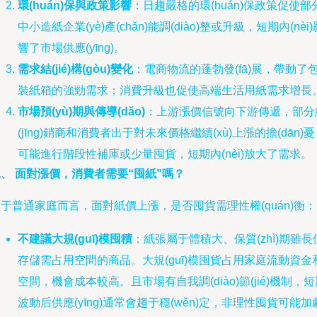
環(huán)保與政策影響
：日趨嚴格的環(huán)保政策促使部
中小造紙企業(yè)產(chǎn)能調(diào)整或升級，短期內(nèi)
響了市場供應(yīng)。
需求結(jié)構(gòu)變化
：電商物流的蓬勃發(fā)展，帶動了
裝紙箱的強勁需求；消費升級也促使高端生活用紙需求增長
市場預(yù)期與傳導(dǎo)
：上游漲價信號向下游傳遞，部分
(jīng)銷商和消費者出于對未來價格繼續(xù)上漲的擔(dān)
可能進行階段性補庫或少量囤貨，短期內(nèi)放大了需求。
、 面對漲價，消費者需要“囤紙”嗎？
于普通家庭而言，面對紙價上漲，是否囤貨需理性權(quán)衡：
不建議大規(guī)模囤積
：紙張屬于體積大、保質(zhì)期雖長
存儲需占用空間的商品。大規(guī)模囤貨占用家庭流動資金
空間，機會成本較高。且市場有自我調(diào)節(jié)機制，
波動后供應(yīng)通常會趨于穩(wěn)定，非理性囤貨可能加