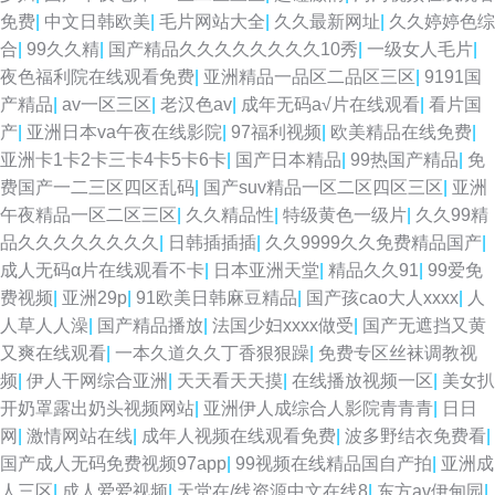
免费
|
中文日韩欧美
|
毛片网站大全
|
久久最新网址
|
久久婷婷色综
合
|
99久久精
|
国产精品久久久久久久久久10秀
|
一级女人毛片
|
夜色福利院在线观看免费
|
亚洲精品一品区二品区三区
|
9191国
产精品
|
av一区三区
|
老汉色av
|
成年无码a√片在线观看
|
看片国
产
|
亚洲日本va午夜在线影院
|
97福利视频
|
欧美精品在线免费
|
亚洲卡1卡2卡三卡4卡5卡6卡
|
国产日本精品
|
99热国产精品
|
免
费国产一二三区四区乱码
|
国产suv精品一区二区四区三区
|
亚洲
午夜精品一区二区三区
|
久久精品性
|
特级黄色一级片
|
久久99精
品久久久久久久久久
|
日韩插插插
|
久久9999久久免费精品国产
|
成人无码α片在线观看不卡
|
日本亚洲天堂
|
精品久久91
|
99爱免
费视频
|
亚洲29p
|
91欧美日韩麻豆精品
|
国产孩cao大人xxxx
|
人
人草人人澡
|
国产精品播放
|
法国少妇xxxx做受
|
国产无遮挡又黄
又爽在线观看
|
一本久道久久丁香狠狠躁
|
免费专区丝袜调教视
频
|
伊人干网综合亚洲
|
天天看天天摸
|
在线播放视频一区
|
美女扒
开奶罩露出奶头视频网站
|
亚洲伊人成综合人影院青青青
|
日日
网
|
激情网站在线
|
成年人视频在线观看免费
|
波多野结衣免费看
|
国产成人无码免费视频97app
|
99视频在线精品国自产拍
|
亚洲成
人三区
|
成人爱爱视频
|
天堂在/线资源中文在线8
|
东方av伊甸园
|