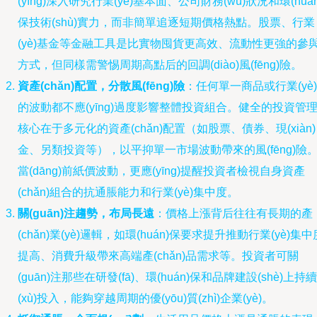
(yīng)深入研究行業(yè)基本面、公司財務(wù)狀況和環(huán
保技術(shù)實力，而非簡單追逐短期價格熱點。股票、行業
(yè)基金等金融工具是比實物囤貨更高效、流動性更強的參
方式，但同樣需警惕周期高點后的回調(diào)風(fēng)險。
資產(chǎn)配置，分散風(fēng)險
：任何單一商品或行業(yè)
的波動都不應(yīng)過度影響整體投資組合。健全的投資管
核心在于多元化的資產(chǎn)配置（如股票、債券、現(xiàn)
金、另類投資等），以平抑單一市場波動帶來的風(fēng)險
當(dāng)前紙價波動，更應(yīng)提醒投資者檢視自身資產
(chǎn)組合的抗通脹能力和行業(yè)集中度。
關(guān)注趨勢，布局長遠
：價格上漲背后往往有長期的產
(chǎn)業(yè)邏輯，如環(huán)保要求提升推動行業(yè)集中
提高、消費升級帶來高端產(chǎn)品需求等。投資者可關
(guān)注那些在研發(fā)、環(huán)保和品牌建設(shè)上持續
(xù)投入，能夠穿越周期的優(yōu)質(zhì)企業(yè)。