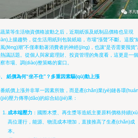
繼蔬菜等生活物資價格波動之后，近期紙張及紙制品價格也呈現
xiàn)上揚趨勢，從生活用紙到包裝紙箱，市場“漲聲”不斷。這股“
風(fēng)潮”不僅牽動著消費者的神經(jīng)，也讓“是否需要囤貨
為熱議話題。從個人與家庭理財、投資管理的角度看，這更是一
察市場、調(diào)整策略的窗口。
、 紙價為何“坐不住”？多重因素驅(qū)動上漲
番紙價上漲并非單一因素所致，而是產(chǎn)業(yè)鏈各環(huán
(jié)壓力傳導(dǎo)的綜合結(jié)果：
成本端壓力
：國際木漿、再生漿等造紙主要原料價格持續(xù
高位運行，能源、物流成本增加，直接推高了生產(chǎn)成
本。