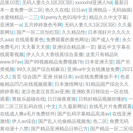
品第10页
|
无码人妻久久1区2区3区
|
xxxxxhd亚洲人hd
|
最新日
本一道免费一区二区
|
热久久在线
|
日日av
|
亚洲精品～无码抽插
|
水蜜桃精品一二三
|
91porny九色91啦中文
|
精品久久中文字幕
|
亚洲第一a
|
五月婷婷激色号网
|
无码人妻久久1区2区3区
|
久久最
新网址
|
国产一区二区怡红院
|
久久精品性
|
日本强好片久久久久
久aaa
|
在线观看黄色
|
免费观看的黄色网址
|
国产成人午夜
|
永久
免费毛片
|
天天看天天摸
|
亚洲综合精品第一页
|
最近中文字幕在
线观看视频
|
伊人久久大香线蕉综合直播
|
这里只有精品9
|
www.97av
|
国产99视频精品免费视频76
|
日本亚洲天堂
|
国产另
类视频
|
99久久国产综合精麻豆
|
亚洲va中文在线播放免费
|
2021
久久
|
首页 综合国产 亚洲 丝袜日本
|
av在线免费播放不卡
|
色老
板精品凹凸在线视频观看
|
日本激情网址
|
91精品国产综合久久
婷婷香蕉
|
老汉色老汉首页av亚洲
|
亚洲欧美日韩综合一区在线
观看
|
青娱乐超碰在线
|
日日操夜夜骑
|
日韩好精品视频你懂的
|
一
区二区三区乱码在线 | 中文
|
久久最新网址
|
在线毛片片免费观看
|
在线成人爽a毛片免费软件
|
国产乱码字幕精品高清av
|
在线亚洲
激情
|
伊人av综合
|
国产乱人伦偷精品视频免
|
色二区
|
免费无码
黄动漫十八禁
|
国产精品亚洲精品日韩已方
|
国产精品一区二区综