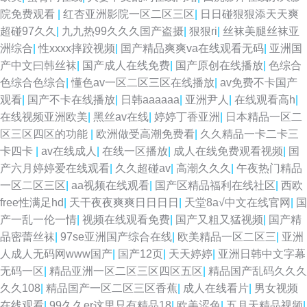
院免费观看
|
红杏亚洲影院一区二区三区
|
日日碰狠狠添天天爽
超碰97久久
|
九九热99久久久国产盗摄
|
狠狠ri
|
丝袜美腿丝袜亚
洲综合
|
性xxxx摔跤视频
|
国产精品爽爽va在线观看无码
|
亚洲国
产中文曰韩丝袜
|
国产成人在线免费
|
国产原创在线播放
|
色综合
色综合色综合
|
懂色av一区二区三区在线播放
|
av免费不卡国产
观看
|
国产不卡在线播放
|
日韩aaaaaa
|
亚洲尹人
|
在线观看高h
|
在线视频亚洲欧美
|
黑丝av在线
|
婷婷丁香亚洲
|
日本精品一区二
区三区四区的功能
|
欧洲做受高潮免费看
|
久久精品一卡二卡三
卡四卡
|
av在线成人
|
在线一区播放
|
成人在线免费观看视频
|
国
产六月婷婷爱在线观看
|
久久超碰av
|
高潮久久久
|
午夜热门精品
一区二区三区
|
aa视频在线观看
|
国产区精品福利在线社区
|
西欧
free性满足hd
|
天干夜夜爽爽日日日日
|
天堂8а√中文在线官网
|
国
产一乱一伦一情
|
视频在线观看免费
|
国产又粗又猛视频
|
国产精
品密蕾丝袜
|
97se亚洲国产综合在线
|
欧美精品一区二区三
|
亚洲
人成人无码网www国产
|
国产12页
|
天天婷婷
|
亚洲日韩中文字幕
无码一区
|
精品亚洲一区二区三区四区五区
|
精品国产乱码久久久
久久108
|
精品国产一区二区三区香蕉
|
成人在线看片
|
男女视频
在线观看
|
99久久er这里只有精品18
|
欧美涩色
|
五月天精品视频
|