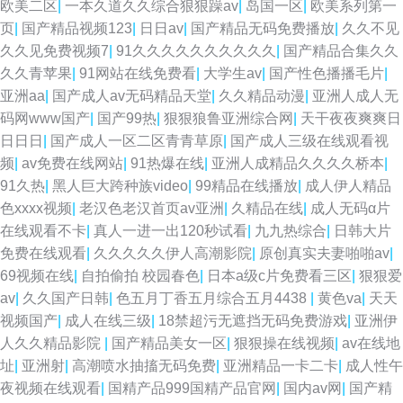
欧美二区
|
一本久道久久综合狠狠躁av
|
岛国一区
|
欧美系列第一
页
|
国产精品视频123
|
日日av
|
国产精品无码免费播放
|
久久不见
久久见免费视频7
|
91久久久久久久久久久久
|
国产精品合集久久
久久青苹果
|
91网站在线免费看
|
大学生av
|
国产性色播播毛片
|
亚洲aa
|
国产成人av无码精品天堂
|
久久精品动漫
|
亚洲人成人无
码网www国产
|
国产99热
|
狠狠狼鲁亚洲综合网
|
天干夜夜爽爽日
日日日
|
国产成人一区二区青青草原
|
国产成人三级在线观看视
频
|
av免费在线网站
|
91热爆在线
|
亚洲人成精品久久久久桥本
|
91久热
|
黑人巨大跨种族video
|
99精品在线播放
|
成人伊人精品
色xxxx视频
|
老汉色老汉首页av亚洲
|
久精品在线
|
成人无码α片
在线观看不卡
|
真人一进一出120秒试看
|
九九热综合
|
日韩大片
免费在线观看
|
久久久久久伊人高潮影院
|
原创真实夫妻啪啪av
|
69视频在线
|
自拍偷拍 校园春色
|
日本a级c片免费看三区
|
狠狠爱
av
|
久久国产日韩
|
色五月丁香五月综合五月4438
|
黄色va
|
天天
视频国产
|
成人在线三级
|
18禁超污无遮挡无码免费游戏
|
亚洲伊
人久久精品影院
|
国产精品美女一区
|
狠狠操在线视频
|
av在线地
址
|
亚洲射
|
高潮喷水抽搐无码免费
|
亚洲精品一卡二卡
|
成人性午
夜视频在线观看
|
国精产品999国精产品官网
|
国内av网
|
国产精