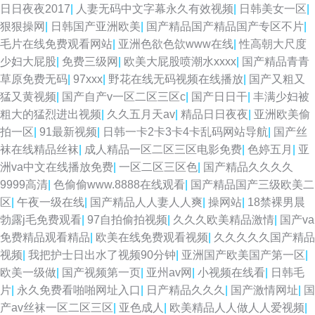
日日夜夜2017
|
人妻无码中文字幕永久有效视频
|
日韩美女一区
|
狠狠操网
|
日韩国产亚洲欧美
|
国产精品国产精品国产专区不片
|
毛片在线免费观看网站
|
亚洲色欲色欱www在线
|
性高朝大尺度
少妇大屁股
|
免费三级网
|
欧美大屁股喷潮水xxxx
|
国产精品青青
草原免费无码
|
97xxx
|
野花在线无码视频在线播放
|
国产又粗又
猛又黄视频
|
国产自产v一区二区三区c
|
国产日日干
|
丰满少妇被
粗大的猛烈进出视频
|
久久五月天av
|
精品日日夜夜
|
亚洲欧美偷
拍一区
|
91最新视频
|
日韩一卡2卡3卡4卡乱码网站导航
|
国产丝
袜在线精品丝袜
|
成人精品一区二区三区电影免费
|
色婷五月
|
亚
洲va中文在线播放免费
|
一区二区三区色
|
国产精品久久久久
9999高清
|
色偷偷www.8888在线观看
|
国产精品国产三级欧美二
区
|
午夜一级在线
|
国产精品人人妻人人爽
|
操网站
|
18禁裸男晨
勃露j毛免费观看
|
97自拍偷拍视频
|
久久久欧美精品激情
|
国产va
免费精品观看精品
|
欧美在线免费观看视频
|
久久久久久国产精品
视频
|
我把护士日出水了视频90分钟
|
亚洲国产欧美国产第一区
|
欧美一级做
|
国产视频第一页
|
亚州av网
|
小视频在线看
|
日韩毛
片
|
永久免费看啪啪网址入口
|
日产精品久久久
|
国产激情网址
|
国
产av丝袜一区二区三区
|
亚色成人
|
欧美精品人人做人人爱视频
|