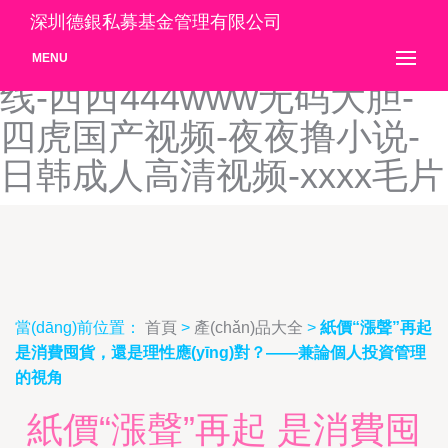
日本a在线-51成人做爰www
深圳德銀私募基金管理有限公司
免费看网站-国产区视频在
MENU
线-西西444www无码大胆-
四虎国产视频-夜夜撸小说-
日韩成人高清视频-xxxx毛片
當(dāng)前位置：
首頁
>
產(chǎn)品大全
>
紙價“漲聲”再起
是消費囤貨，還是理性應(yīng)對？——兼論個人投資管理
的視角
紙價“漲聲”再起 是消費囤