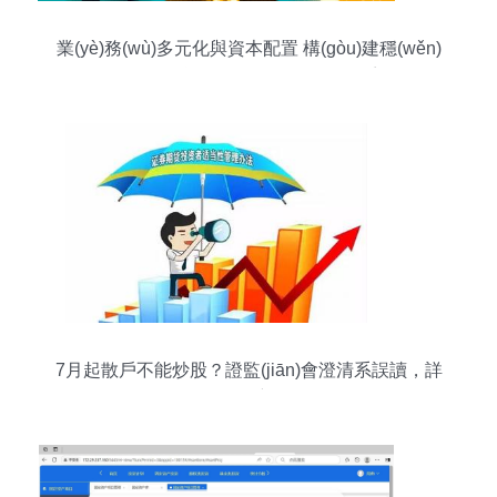
業(yè)務(wù)多元化與資本配置 構(gòu)建穩(wěn)
健的金融投資風(fēng)險管理體系
7月起散戶不能炒股？證監(jiān)會澄清系誤讀，詳
解投資管理新規(guī)