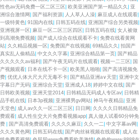
性色av无码免费一区二区三区
|
欧美亚洲国产第一精品久久
|
亚
洲综合激情网
|
国产福利资源
|
人人草人人澡
|
麻豆成人在线观看
|
一级特黄色
|
91国内在线
|
日韩五码在线
|
亚洲国产综合另类视频
|
亚洲视屏一区
|
麻豆一区二区三区四区
|
日韩五码在线
|
女人被做
到高潮免费视频
|
国产成人综合在线观看不卡
|
免费在线看黄网
站
|
久久精品视频一区
|
免费国产在线视频
|
69精品久久
|
拍国产
真实乱人偷精品
|
中文久久字幕
|
亚洲综合精品第一页
|
国产精品
久久久久久av福利
|
国产午夜无码片在线观看
|
视频一二三区
|
国
产视频观看
|
日本在线不卡一区
|
欧美黑人啪啪
|
国产高清视频免
费
|
优优人体大尺大尺无毒不卡
|
国产精品亚洲a∨天堂
|
亚洲中文
字幕日产无码
|
亚洲综合天堂
|
亚洲成人18
|
婷婷中文在线
|
国产
日韩欧美视频
|
亚洲天堂2014
|
日韩精品无码成人专区av
|
日韩精
品手机在线
|
日本3p视频
|
亚洲裸男gv网站
|
神马午夜精品
|
亚洲
天堂色
|
成人av久久一区二区三区
|
日日网
|
久久久久日韩精品免
费观看
|
成人性生交大片免费看视频app
|
真人做人试看60分钟免
费
|
国产高清免费观看
|
久久久久麻豆
|
久久一二
|
中文字幕av网
|
久久久黄色网
|
日韩五码在线
|
国产肉丝袜视频在线观看
|
成人在
线免费看视频
|
色屁屁www免费看欧美激情
|
色偷偷www.8888在