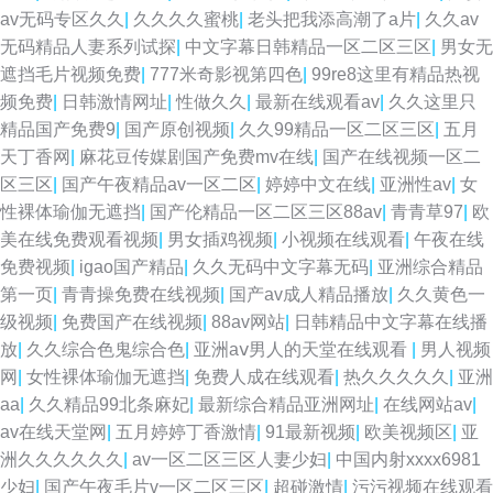
av无码专区久久
|
久久久久蜜桃
|
老头把我添高潮了a片
|
久久av
无码精品人妻系列试探
|
中文字幕日韩精品一区二区三区
|
男女无
遮挡毛片视频免费
|
777米奇影视第四色
|
99re8这里有精品热视
频免费
|
日韩激情网址
|
性做久久
|
最新在线观看av
|
久久这里只
精品国产免费9
|
国产原创视频
|
久久99精品一区二区三区
|
五月
天丁香网
|
麻花豆传媒剧国产免费mv在线
|
国产在线视频一区二
区三区
|
国产午夜精品av一区二区
|
婷婷中文在线
|
亚洲性av
|
女
性裸体瑜伽无遮挡
|
国产伦精品一区二区三区88av
|
青青草97
|
欧
美在线免费观看视频
|
男女插鸡视频
|
小视频在线观看
|
午夜在线
免费视频
|
igao国产精品
|
久久无码中文字幕无码
|
亚洲综合精品
第一页
|
青青操免费在线视频
|
国产av成人精品播放
|
久久黄色一
级视频
|
免费国产在线视频
|
88av网站
|
日韩精品中文字幕在线播
放
|
久久综合色鬼综合色
|
亚洲aⅴ男人的天堂在线观看
|
男人视频
网
|
女性裸体瑜伽无遮挡
|
免费人成在线观看
|
热久久久久久
|
亚洲
aa
|
久久精品99北条麻妃
|
最新综合精品亚洲网址
|
在线网站av
|
av在线天堂网
|
五月婷婷丁香激情
|
91最新视频
|
欧美视频区
|
亚
洲久久久久久久
|
av一区二区三区人妻少妇
|
中国内射xxxx6981
少妇
|
国产午夜毛片v一区二区三区
|
超碰激情
|
污污视频在线观看