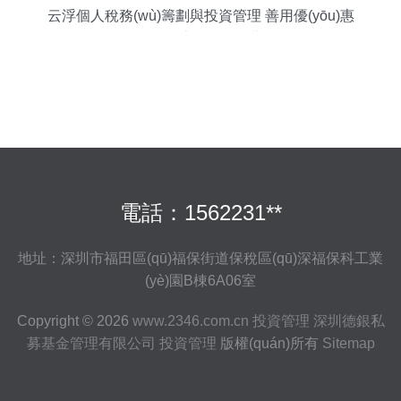
云浮個人稅務(wù)籌劃與投資管理 善用優(yōu)惠
政策，咨詢專業(yè)機構(gòu)
電話：1562231**
地址：深圳市福田區(qū)福保街道保稅區(qū)深福保科工業
(yè)園B棟6A06室
Copyright © 2026
www.2346.com.cn
投資管理
深圳德銀私
募基金管理有限公司
投資管理
版權(quán)所有
Sitemap