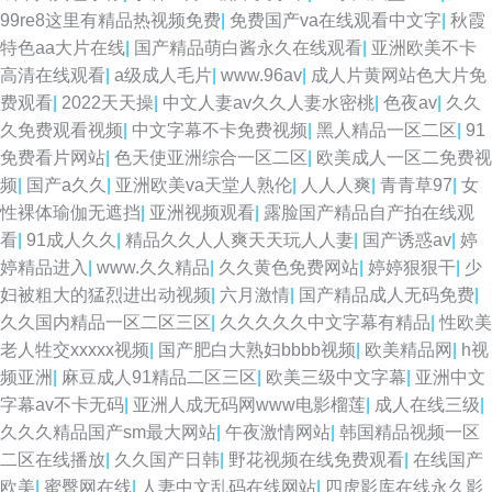
99re8这里有精品热视频免费
|
免费国产va在线观看中文字
|
秋霞
特色aa大片在线
|
国产精品萌白酱永久在线观看
|
亚洲欧美不卡
高清在线观看
|
a级成人毛片
|
www.96av
|
成人片黄网站色大片免
费观看
|
2022天天操
|
中文人妻av久久人妻水密桃
|
色夜av
|
久久
久免费观看视频
|
中文字幕不卡免费视频
|
黑人精品一区二区
|
91
免费看片网站
|
色天使亚洲综合一区二区
|
欧美成人一区二免费视
频
|
国产a久久
|
亚洲欧美va天堂人熟伦
|
人人人爽
|
青青草97
|
女
性裸体瑜伽无遮挡
|
亚洲视频观看
|
露脸国产精品自产拍在线观
看
|
91成人久久
|
精品久久人人爽天天玩人人妻
|
国产诱惑av
|
婷
婷精品进入
|
www.久久精品
|
久久黄色免费网站
|
婷婷狠狠干
|
少
妇被粗大的猛烈进出动视频
|
六月激情
|
国产精品成人无码免费
|
久久国内精品一区二区三区
|
久久久久久中文字幕有精品
|
性欧美
老人牲交xxxxx视频
|
国产肥白大熟妇bbbb视频
|
欧美精品网
|
h视
频亚洲
|
麻豆成人91精品二区三区
|
欧美三级中文字幕
|
亚洲中文
字幕av不卡无码
|
亚洲人成无码网www电影榴莲
|
成人在线三级
|
久久久精品国产sm最大网站
|
午夜激情网站
|
韩国精品视频一区
二区在线播放
|
久久国产日韩
|
野花视频在线免费观看
|
在线国产
欧美
|
蜜臀网在线
|
人妻中文乱码在线网站
|
四虎影库在线永久影