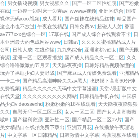
合
|
男女插鸡视频
|
男女视频久久
|
国产一区二区怡红院
|
国产粉嫩
在线
|
一边摸一边叫床一边爽av
|
wwwav视频
|
亚洲区综合
|
国模
裸体无码xxxx视频
|
成人看片
|
国产丝袜在线精品丝袜
|
精品国产
这么小也不放过
|
午夜在线精品
|
日韩免费av
|
超碰人人射
|
香蕉
av777xxx色综合一区
|
17草在线
|
国产成人综合在线观看不卡
|
日
本亚洲最大的色成网站www
|
日韩a√
|
久久久久蜜桃精品成人片
公司
|
日韩人成
|
在线你懂
|
九九热综合
|
亚洲蜜桃v妇女
|
国产无限
资源
|
亚洲一区二区观看播放
|
国产成人精品久久一区二区
|
久久
综合噜噜激激的五月天
|
天天舔夜夜操
|
日韩好精品视频你懂的
|
玩弄了裸睡少妇人妻野战
|
国产麻豆成人传媒免费观看
|
亚洲精品
一卡二卡
|
国产精品高潮呻吟久久av黑人
|
吃奶摸下高潮60分钟
免费视频
|
精品久久久久久无码中文字幕漫画
|
天堂√最新版中文
在线天堂
|
久久久久久久久久久网站
|
日韩精品手机在线
|
中国极
品少妇videossexhd
|
粉嫩粉嫩的18在线观看
|
天天躁夜夜躁狠狠
久久
|
自慰无码一区二区三区
|
女人一区二区
|
国产女人高潮嗷嗷
嗷叫
|
国产福利资源
|
亚洲性一区
|
国产精品一区二区av片
|
国产
美女精品自在线拍免费下载出
|
亚洲五月花
|
在线播放午夜理论
片
|
中文字幕一区日韩精品
|
日韩激情中文字幕
|
香蕉视频在线看
|