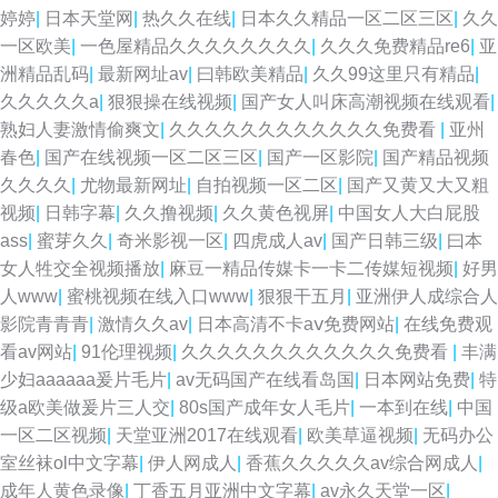
婷婷
|
日本天堂网
|
热久久在线
|
日本久久精品一区二区三区
|
久久
一区欧美
|
一色屋精品久久久久久久久久
|
久久久免费精品re6
|
亚
洲精品乱码
|
最新网址av
|
曰韩欧美精品
|
久久99这里只有精品
|
久久久久久a
|
狠狠操在线视频
|
国产女人叫床高潮视频在线观看
|
熟妇人妻激情偷爽文
|
久久久久久久久久久久久久免费看
|
亚州
春色
|
国产在线视频一区二区三区
|
国产一区影院
|
国产精品视频
久久久久
|
尤物最新网址
|
自拍视频一区二区
|
国产又黄又大又粗
视频
|
日韩字幕
|
久久撸视频
|
久久黄色视屏
|
中国女人大白屁股
ass
|
蜜芽久久
|
奇米影视一区
|
四虎成人av
|
国产日韩三级
|
曰本
女人牲交全视频播放
|
麻豆一精品传媒卡一卡二传媒短视频
|
好男
人www
|
蜜桃视频在线入口www
|
狠狠干五月
|
亚洲伊人成综合人
影院青青青
|
激情久久av
|
日本高清不卡aⅴ免费网站
|
在线免费观
看av网站
|
91伦理视频
|
久久久久久久久久久久久久免费看
|
丰满
少妇aaaaaa爰片毛片
|
av无码国产在线看岛国
|
日本网站免费
|
特
级a欧美做爰片三人交
|
80s国产成年女人毛片
|
一本到在线
|
中国
一区二区视频
|
天堂亚洲2017在线观看
|
欧美草逼视频
|
无码办公
室丝袜ol中文字幕
|
伊人网成人
|
香蕉久久久久久av综合网成人
|
成年人黄色录像
|
丁香五月亚洲中文字幕
|
av永久天堂一区
|