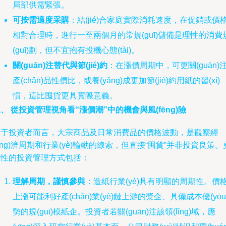
局部供需緊張。
可按需適度采購
：結(jié)合家庭實際消耗速度，在促銷或價
相對合理時，進行一至兩個月的常規(guī)儲備是理性的消費
(guī)劃，但不宜抱有投機心態(tài)。
關(guān)注替代與節(jié)約
：在漲價周期中，可更關(guān)
產(chǎn)品性價比，或養(yǎng)成更加節(jié)約用紙的習(xí)
慣，這比囤貨更具實際意義。
、 從投資管理視角看“漲價潮”中的機會與風(fēng)險
對于投資者而言，大宗商品及日常消費品的價格波動，是觀察經
jīng)濟周期和行業(yè)輪動的線索，但直接“囤貨”并非投資良策。
理性的投資管理方式包括：
理解周期，謹慎參與
：造紙行業(yè)具有明顯的周期性。價
上漲可能利好產(chǎn)業(yè)鏈上游的漿企、具備成本優(yōu
勢的規(guī)模紙企。投資者若關(guān)注該領(lǐng)域，應