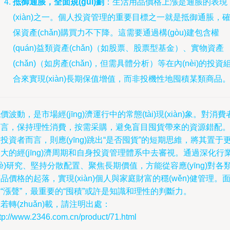
抵御通脹，全面規(guī)劃
：生活用品價格上漲是通脹的表現
(xiàn)之一。個人投資管理的重要目標之一就是抵御通脹，
保資產(chǎn)購買力不下降。這需要通過構(gòu)建包含權
(quán)益類資產(chǎn)（如股票、股票型基金）、實物資產
(chǎn)（如房產(chǎn)，但需具體分析）等在內(nèi)的投資
合來實現(xiàn)長期保值增值，而非投機性地囤積某類商品
價波動，是市場經(jīng)濟運行中的常態(tài)現(xiàn)象。對消費
而言，保持理性消費，按需采購，避免盲目囤貨帶來的資源錯配
投資者而言，則應(yīng)跳出“是否囤貨”的短期思維，將其置于
大的經(jīng)濟周期和自身投資管理體系中去審視。通過深化行
yè)研究、堅持分散配置、聚焦長期價值，方能從容應(yīng)對各
品價格的起落，實現(xiàn)個人與家庭財富的穩(wěn)健管理。
“漲聲”，最重要的“囤積”或許是知識和理性的判斷力。
若轉(zhuǎn)載，請注明出處：
tp://www.2346.com.cn/product/71.html