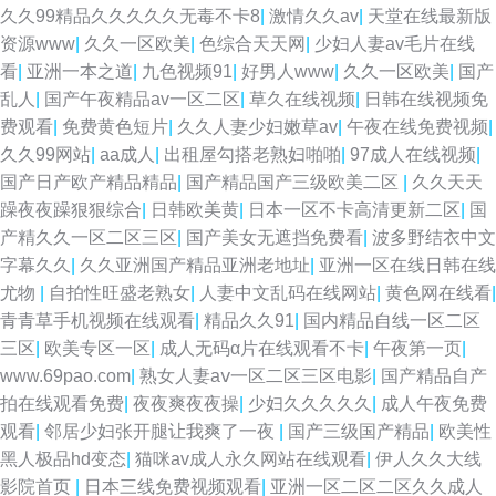
久久99精品久久久久久无毒不卡8
|
激情久久av
|
天堂在线最新版
资源www
|
久久一区欧美
|
色综合天天网
|
少妇人妻av毛片在线
看
|
亚洲一本之道
|
九色视频91
|
好男人www
|
久久一区欧美
|
国产
乱人
|
国产午夜精品av一区二区
|
草久在线视频
|
日韩在线视频免
费观看
|
免费黄色短片
|
久久人妻少妇嫩草av
|
午夜在线免费视频
|
久久99网站
|
aa成人
|
出租屋勾搭老熟妇啪啪
|
97成人在线视频
|
国产日产欧产精品精品
|
国产精品国产三级欧美二区
|
久久天天
躁夜夜躁狠狠综合
|
日韩欧美黄
|
日本一区不卡高清更新二区
|
国
产精久久一区二区三区
|
国产美女无遮挡免费看
|
波多野结衣中文
字幕久久
|
久久亚洲国产精品亚洲老地址
|
亚洲一区在线日韩在线
尤物
|
自拍性旺盛老熟女
|
人妻中文乱码在线网站
|
黄色网在线看
|
青青草手机视频在线观看
|
精品久久91
|
国内精品自线一区二区
三区
|
欧美专区一区
|
成人无码α片在线观看不卡
|
午夜第一页
|
www.69pao.com
|
熟女人妻aⅴ一区二区三区电影
|
国产精品自产
拍在线观看免费
|
夜夜爽夜夜操
|
少妇久久久久久
|
成人午夜免费
观看
|
邻居少妇张开腿让我爽了一夜
|
国产三级国产精品
|
欧美性
黑人极品hd变态
|
猫咪av成人永久网站在线观看
|
伊人久久大线
影院首页
|
日本三线免费视频观看
|
亚洲一区二区二区久久成人