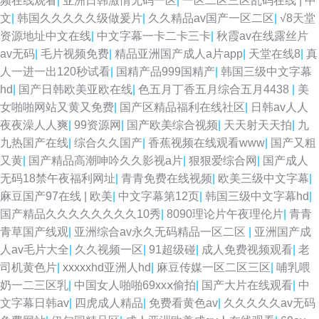
频在线观看
|
亚洲日韩激情无码一区
|
一区二区三区乱码在线 | 中
文
|
韩国久久久久久级做爰片
|
久久精品av国产一区二区
|
√8天堂
资源地址中文在线
|
中文字幕一卡二卡三卡
|
秋霞av在线露丝片
av无码
|
毛片视频免费
|
精品亚洲国产成人a片app
|
天堂在线8
|
真
人一进一出120秒试看
|
国精产品999国精产
|
韩国三级中文字幕
hd
|
国产日韩欧美亚欧在线
|
色五月丁香五月综合五月4438
|
美
女啪啪网站又黄又免费
|
国产区精品福利在线社区
|
日韩av人人
夜夜澡人人爽
|
99资源网
|
国产欧美综合视频
|
天天射天天拍
|
九
九热国产在线
|
综合久久国产
|
香蕉视频在线观看www
|
国产又粗
又黄
|
国产精品高潮呻吟久久影视a片
|
狠狠爱综合网
|
国产成人
无码18禁午夜福利网址
|
青青免费在线视频
|
欧美三级中文字幕
|
麻豆国产97在线 | 欧美
|
中文字幕第12页
|
韩国三级中文字幕hd
|
国产精品久久久久久久久久10秀
|
8090理论片午夜理伦片
|
青青
青草国产线观
|
亚洲综合av永久无码精品一区二区
|
亚洲国产成
人av毛片大全
|
久久视频一区
|
91超级碰
|
成人免费视频观看
|
老
司机黄色片
|
xxxxxhd亚洲人hd
|
麻豆传媒一区二区三区
|
哺乳喂
奶一二三区乳
|
中国女人啪啪69xxⅹ偷拍
|
国产大片在线观看
|
中
文字幕日韩av
|
四虎成人精品
|
免费看黄色av
|
久久久久久av无码