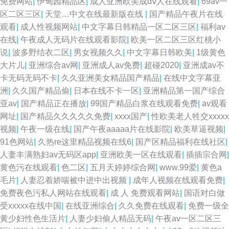
免费网站
|
伊甸园精品区
|
成人亚洲欧美成αⅴ人在线观看
|
69av一
区二区三区
|
天堂…中文在线最新版在线
|
国产精品午夜片在线
观看
|
成人性视频网站
|
中文字幕日韩精品一区二区三区
|
福利av
在线
|
午夜成人无码片在线观看影院
|
欧美一区二区三区红桃小
说
|
波多野结衣二区
|
男女视频久久
|
中文字幕日韩欧美
|
1级黄色
大片儿
|
亚洲综合av网
|
亚洲成人av免费
|
超碰2020
|
亚洲成av不
卡无码无码不卡
|
久久亚洲美女精品国产精品
|
在线中文字幕亚
洲
|
久久国产精品偷
|
日本在线不卡一区
|
亚洲精品第一国产综合
亚av
|
国产精品正在播放
|
99国产精品白浆在线观看免费
|
av观看
网址
|
国产精品久久久久久免费
|
xxxx国产
|
性欧美老人牲交xxxxx
视频
|
午夜一级在线
|
国产午夜aaaaa片在线影院
|
欧美草逼视频
|
91色网站
|
久热re这里精品视频在线6
|
国产区精品福利在线社区
|
人妻丰满熟妇av无码区app
|
亚洲欧美一区在线观看
|
插插宗合网
|
黄色污在线观看
|
色二区
|
五月天婷婷综合网
|
www.99爱
|
黄色a
毛片
|
人妻忍着娇喘被中进中出视频
|
成年人视频在线观看免费
|
免费夜色污私人网站在线观看
|
成 人 免费观看网站
|
国语对白做
受xxxxx在线中国
|
在线亚洲综合
|
久久免费在线观看
|
免费一级全
黄少妇性色生活片
|
人妻少妇偷人精品无码
|
午夜av一区二区三