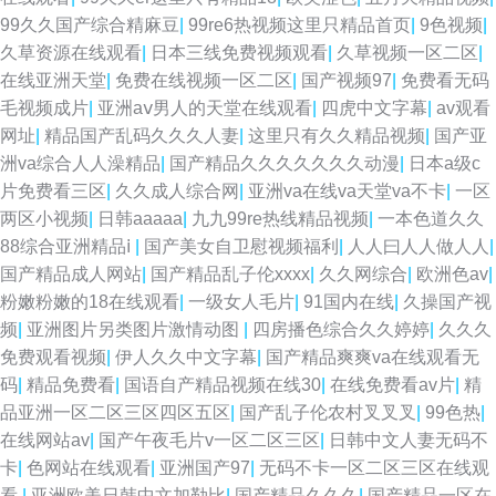
99久久国产综合精麻豆
|
99re6热视频这里只精品首页
|
9色视频
|
久草资源在线观看
|
日本三线免费视频观看
|
久草视频一区二区
|
在线亚洲天堂
|
免费在线视频一区二区
|
国产视频97
|
免费看无码
毛视频成片
|
亚洲aⅴ男人的天堂在线观看
|
四虎中文字幕
|
av观看
网址
|
精品国产乱码久久久人妻
|
这里只有久久精品视频
|
国产亚
洲va综合人人澡精品
|
国产精品久久久久久久久动漫
|
日本a级c
片免费看三区
|
久久成人综合网
|
亚洲va在线va天堂va不卡
|
一区
两区小视频
|
日韩aaaaa
|
九九99re热线精品视频
|
一本色道久久
88综合亚洲精品ⅰ
|
国产美女自卫慰视频福利
|
人人曰人人做人人
|
国产精品成人网站
|
国产精品乱子伦xxxx
|
久久网综合
|
欧洲色av
|
粉嫩粉嫩的18在线观看
|
一级女人毛片
|
91国内在线
|
久操国产视
频
|
亚洲图片另类图片激情动图
|
四房播色综合久久婷婷
|
久久久
免费观看视频
|
伊人久久中文字幕
|
国产精品爽爽va在线观看无
码
|
精品免费看
|
国语自产精品视频在线30
|
在线免费看av片
|
精
品亚洲一区二区三区四区五区
|
国产乱子伦农村叉叉叉
|
99色热
|
在线网站av
|
国产午夜毛片v一区二区三区
|
日韩中文人妻无码不
卡
|
色网站在线观看
|
亚洲国产97
|
无码不卡一区二区三区在线观
看
|
亚洲欧美日韩中文加勒比
|
国产精品久久久
|
国产精品一区在