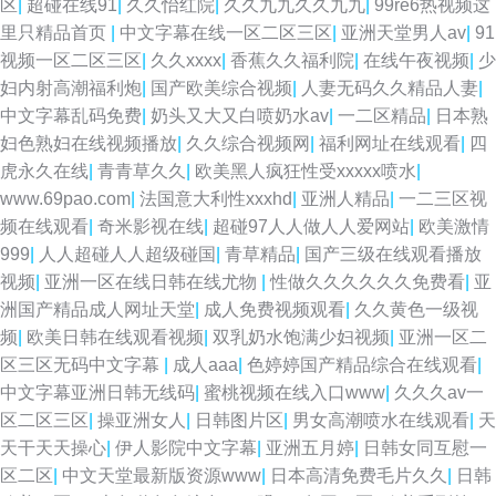
区
|
超碰在线91
|
久久怡红院
|
久久九九久久九九
|
99re6热视频这
里只精品首页
|
中文字幕在线一区二区三区
|
亚洲天堂男人av
|
91
视频一区二区三区
|
久久xxxx
|
香蕉久久福利院
|
在线午夜视频
|
少
妇内射高潮福利炮
|
国产欧美综合视频
|
人妻无码久久精品人妻
|
中文字幕乱码免费
|
奶头又大又白喷奶水av
|
一二区精品
|
日本熟
妇色熟妇在线视频播放
|
久久综合视频网
|
福利网址在线观看
|
四
虎永久在线
|
青青草久久
|
欧美黑人疯狂性受xxxxx喷水
|
www.69pao.com
|
法国意大利性xxxhd
|
亚洲人精品
|
一二三区视
频在线观看
|
奇米影视在线
|
超碰97人人做人人爱网站
|
欧美激情
999
|
人人超碰人人超级碰国
|
青草精品
|
国产三级在线观看播放
视频
|
亚洲一区在线日韩在线尤物
|
性做久久久久久久免费看
|
亚
洲国产精品成人网址天堂
|
成人免费视频观看
|
久久黄色一级视
频
|
欧美日韩在线观看视频
|
双乳奶水饱满少妇视频
|
亚洲一区二
区三区无码中文字幕
|
成人aaa
|
色婷婷国产精品综合在线观看
|
中文字幕亚洲日韩无线码
|
蜜桃视频在线入口www
|
久久久av一
区二区三区
|
操亚洲女人
|
日韩图片区
|
男女高潮喷水在线观看
|
天
天干天天操心
|
伊人影院中文字幕
|
亚洲五月婷
|
日韩女同互慰一
区二区
|
中文天堂最新版资源www
|
日本高清免费毛片久久
|
日韩